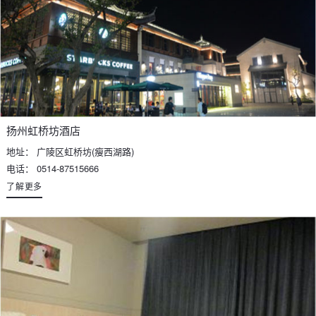
扬州虹桥坊酒店
地址： 广陵区虹桥坊(瘦西湖路)
电话： 0514-87515666
了解更多