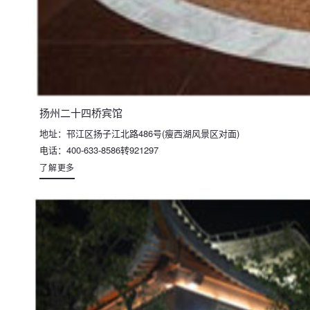
扬州二十四桥宾馆
地址：邗江区扬子江北路486号(瘦西湖风景区对面)
电话：400-633-8586转921297
了解更多