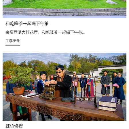
和乾隆爷一起喝下午茶
来瘦西湖大桂花厅，和乾隆爷一起喝下午茶...
了解更多
虹桥修褉